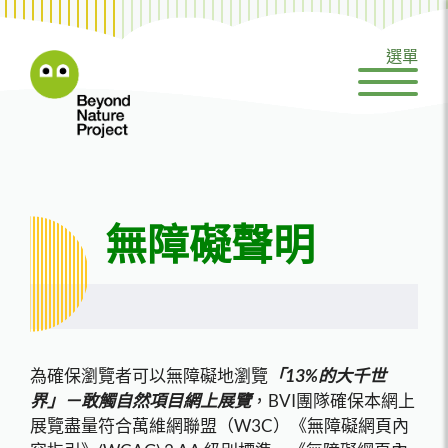
跳
至
選單
內
容
無障礙聲明
為確保瀏覽者可以無障礙地瀏覽
「13%的大千世
界」－敢觸自然項目網上展覽
，BVI團隊確保本網上
展覽盡量符合萬維網聯盟（W3C）《無障礙網頁內