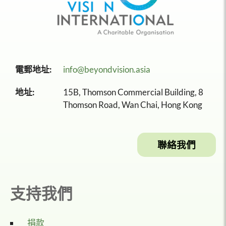
電郵地址:
info@beyondvision.asia
地址:
15B, Thomson Commercial Building, 8
Thomson Road, Wan Chai, Hong Kong
聯絡我們
支持我們
捐款